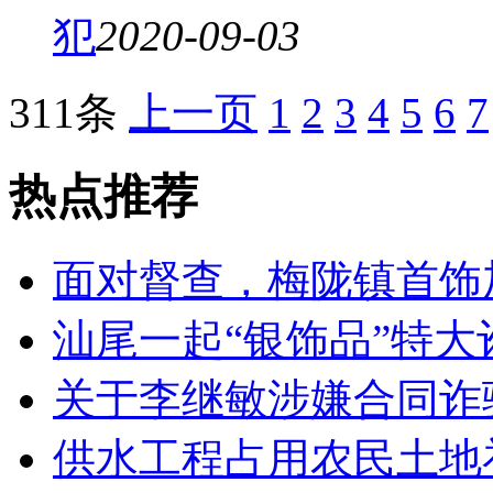
犯
2020-09-03
311条
上一页
1
2
3
4
5
6
7
热点推荐
面对督查，梅陇镇首饰加
汕尾一起“银饰品”特大诈
关于李继敏涉嫌合同诈
供水工程占用农民土地补