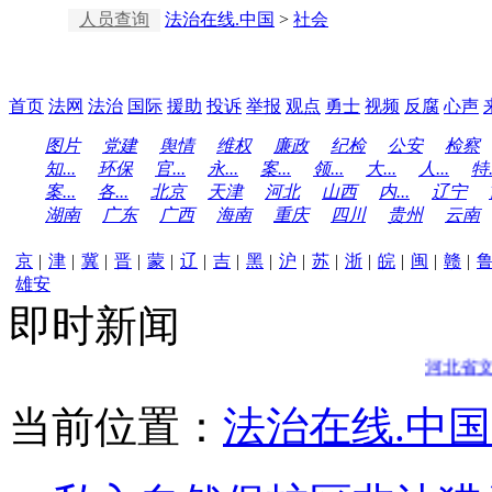
人员查询
法治在线.中国
>
社会
首页
法网
法治
国际
援助
投诉
举报
观点
勇士
视频
反腐
心声
图片
党建
舆情
维权
廉政
纪检
公安
检察
知...
环保
官...
永...
案...
领...
大...
人...
特.
案...
各...
北京
天津
河北
山西
内...
辽宁
湖南
广东
广西
海南
重庆
四川
贵州
云南
京
|
津
|
冀
|
晋
|
蒙
|
辽
|
吉
|
黑
|
沪
|
苏
|
浙
|
皖
|
闽
|
赣
|
雄安
即时新闻
河北省文安
当前位置：
法治在线.中国