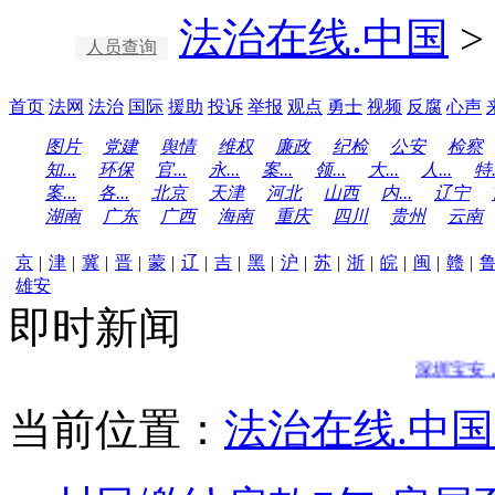
法治在线.中国
>
人员查询
首页
法网
法治
国际
援助
投诉
举报
观点
勇士
视频
反腐
心声
图片
党建
舆情
维权
廉政
纪检
公安
检察
知...
环保
官...
永...
案...
领...
大...
人...
特.
案...
各...
北京
天津
河北
山西
内...
辽宁
湖南
广东
广西
海南
重庆
四川
贵州
云南
京
|
津
|
冀
|
晋
|
蒙
|
辽
|
吉
|
黑
|
沪
|
苏
|
浙
|
皖
|
闽
|
赣
|
雄安
即时新闻
深圳宝安，“
当前位置：
法治在线.中国