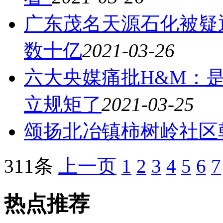
广东茂名天源石化被疑
数十亿
2021-03-26
六大央媒痛批H&M：
立规矩了
2021-03-25
颂扬北冶镇柿树岭社区
311条
上一页
1
2
3
4
5
6
7
热点推荐