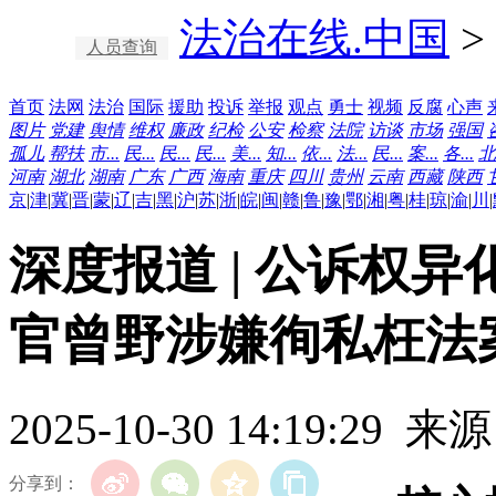
法治在线.中国
>
人员查询
首页
法网
法治
国际
援助
投诉
举报
观点
勇士
视频
反腐
心声
图片
党建
舆情
维权
廉政
纪检
公安
检察
法院
访谈
市场
强国
孤儿
帮扶
市...
民...
民...
民...
美...
知...
依...
法...
民...
案...
各...
北
河南
湖北
湖南
广东
广西
海南
重庆
四川
贵州
云南
西藏
陕西
京
|
津
|
冀
|
晋
|
蒙
|
辽
|
吉
|
黑
|
沪
|
苏
|
浙
|
皖
|
闽
|
赣
|
鲁
|
豫
|
鄂
|
湘
|
粤
|
桂
|
琼
|
渝
|
川
|
深度报道 | 公诉权
官曾野涉嫌徇私枉法
2025-10-30 14:19:29
分享到：