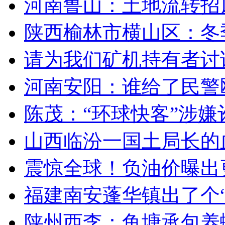
河南鲁山：土地流转招风波
陕西榆林市横山区：冬季来
请为我们矿机持有者讨说
河南安阳：谁给了民警殴
陈茂：“环球快客”涉嫌诈
山西临汾一国土局长的
震惊全球！负油价曝出更
福建南安蓬华镇出了个“孙小
陕州西李：鱼塘承包养蟾