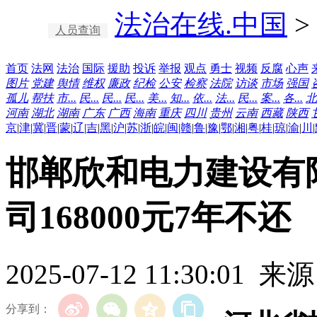
法治在线.中国
>
人员查询
首页
法网
法治
国际
援助
投诉
举报
观点
勇士
视频
反腐
心声
图片
党建
舆情
维权
廉政
纪检
公安
检察
法院
访谈
市场
强国
孤儿
帮扶
市...
民...
民...
民...
美...
知...
依...
法...
民...
案...
各...
北
河南
湖北
湖南
广东
广西
海南
重庆
四川
贵州
云南
西藏
陕西
京
|
津
|
冀
|
晋
|
蒙
|
辽
|
吉
|
黑
|
沪
|
苏
|
浙
|
皖
|
闽
|
赣
|
鲁
|
豫
|
鄂
|
湘
|
粤
|
桂
|
琼
|
渝
|
川
|
邯郸欣和电力建设有
司168000元7年不还
2025-07-12 11:30:01
分享到：