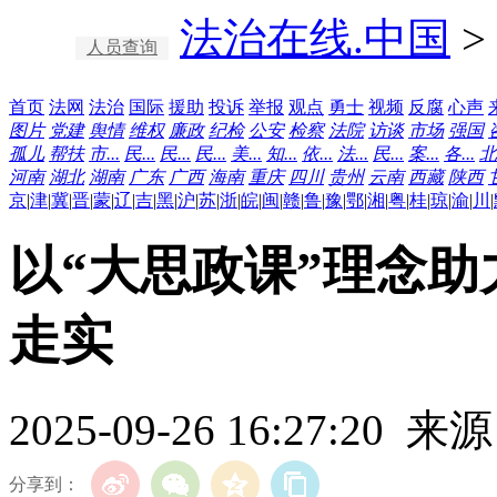
法治在线.中国
>
人员查询
首页
法网
法治
国际
援助
投诉
举报
观点
勇士
视频
反腐
心声
图片
党建
舆情
维权
廉政
纪检
公安
检察
法院
访谈
市场
强国
孤儿
帮扶
市...
民...
民...
民...
美...
知...
依...
法...
民...
案...
各...
北
河南
湖北
湖南
广东
广西
海南
重庆
四川
贵州
云南
西藏
陕西
京
|
津
|
冀
|
晋
|
蒙
|
辽
|
吉
|
黑
|
沪
|
苏
|
浙
|
皖
|
闽
|
赣
|
鲁
|
豫
|
鄂
|
湘
|
粤
|
桂
|
琼
|
渝
|
川
|
以“大思政课”理念
走实
2025-09-26 16:27:2
分享到：