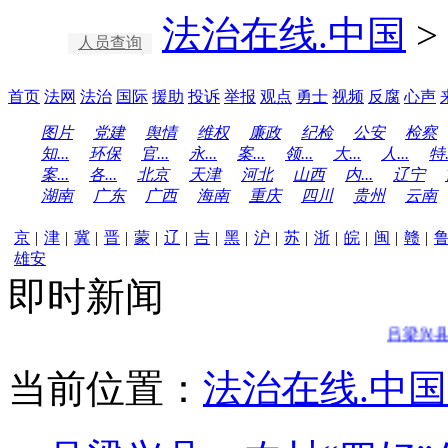
法治在线.中国
>
人员查询
首页
法网
法治
国际
援助
投诉
举报
观点
勇士
视频
反腐
心声
图片
党建
舆情
维权
廉政
纪检
公安
检察
知...
环保
官...
永...
案...
领...
大...
人...
特.
案...
各...
北京
天津
河北
山西
内...
辽宁
湖南
广东
广西
海南
重庆
四川
贵州
云南
京
|
津
|
冀
|
晋
|
蒙
|
辽
|
吉
|
黑
|
沪
|
苏
|
浙
|
皖
|
闽
|
赣
|
雄安
即时新闻
吕梁兴县：
当前位置：
法治在线.中国