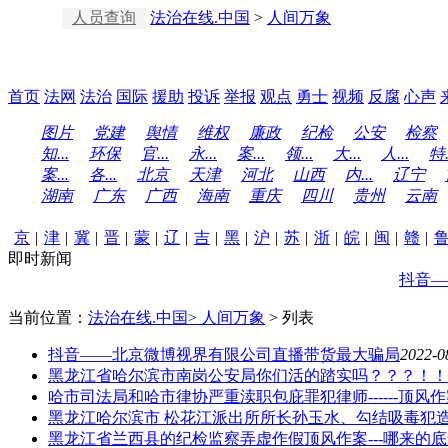
人员查询
法治在线.中国
>
人间万象
首页
法网
法治
国际
援助
投诉
举报
观点
勇士
视频
反腐
心声
图片
党建
舆情
维权
廉政
纪检
公安
检察
知...
环保
官...
永...
案...
领...
大...
人...
特.
案...
各...
北京
天津
河北
山西
内...
辽宁
湖南
广东
广西
海南
重庆
四川
贵州
云南
京
|
津
|
冀
|
晋
|
蒙
|
辽
|
吉
|
黑
|
沪
|
苏
|
浙
|
皖
|
闽
|
赣
|
即时新闻
抖音—
当前位置：
法治在线.中国>
人间万象
> 列表
抖音——北京微博视界有限公司直播带货最大骗局
2022-0
黑龙江省哈尔滨市南岗公安局你们活的踏实吗？？？！！!
哈市司法局和哈市律协严重渎职包庇罪犯律师------顶风
黑龙江哈尔滨市 松花江派出所所长孙玉水、勾结吸毒犯造假
黑龙江省兰西县的纪检监察弄虚作假顶风作案---哪来的