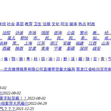
来信
社会
基层
教育
卫生
法规
文化
司法
媒体
热点
时政
法院
访谈
市场
强国
咨询
公益
警示
教...
经..
..
孤儿
帮扶
市...
民...
民...
民...
美...
知...
依..
吉林
黑...
上海
江苏
浙江
安徽
福建
江西
山东
西藏
陕西
甘肃
青海
宁夏
新疆
深圳
雄安
鲁
|
豫
|
鄂
|
湘
|
粤
|
桂
|
琼
|
渝
|
川
|
黔
|
滇
|
藏
|
陕
|
甘
|
青
|
—北京微博视界有限公司直播带货最大骗局
黑龙江省哈尔滨市南
8-02
!
2022-08-02
作案无耻至极！！
2022-08-02
案罪大恶极!!!
2022-04-29
底气？？？
2021-12-25