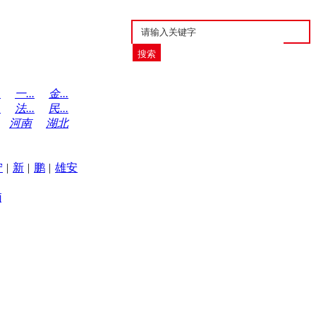
.
一...
金...
.
法...
民...
河南
湖北
宁
|
新
|
鹏
|
雄安
岗公安局你们活的踏实吗？？？！！!!
哈市司法局和哈市律协严重