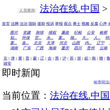
法治在线.中国
>
人员查询
首页
法网
法治
国际
援助
投诉
举报
观点
勇士
视频
反腐
心声
图片
党建
舆情
维权
廉政
纪检
公安
检察
知...
环保
官...
永...
案...
领...
大...
人...
特.
案...
各...
北京
天津
河北
山西
内...
辽宁
湖南
广东
广西
海南
重庆
四川
贵州
云南
京
|
津
|
冀
|
晋
|
蒙
|
辽
|
吉
|
黑
|
沪
|
苏
|
浙
|
皖
|
闽
|
赣
|
雄安
即时新闻
哈市司法局和
当前位置：
法治在线.中国